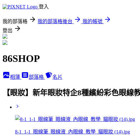
登入
我的部落格
我的部落格後台
我的帳號
登出
86SHOP
相簿
部落格
名片
【眼妝】新年眼妝特企8種繽紛彩色眼線教
8-1_1-1_眼線筆_眼線液_內眼線_教學_貓眼妝 (14).jpg